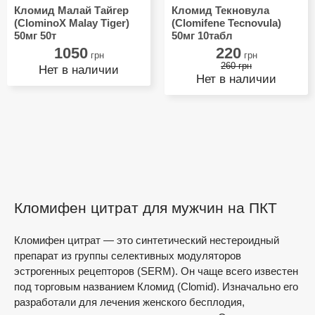
Кломид Малай Тайгер
Кломид Текновула
(ClominoX Malay Tiger)
(Clomifene Tecnovula)
50мг 50т
50мг 10табл
1050
220
грн
грн
260 грн
Нет в наличии
Нет в наличии
Кломифен цитрат для мужчин на ПКТ
Кломифен цитрат — это синтетический нестероидный
препарат из группы селективных модуляторов
эстрогенных рецепторов (SERM). Он чаще всего известен
под торговым названием Кломид (Clomid). Изначально его
разработали для лечения женского бесплодия,