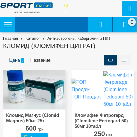
market
ru
SPORT
ua
Заряди свои амбиции
0
Главная
/
Каталог
/
Антиэстрогены, каберголин и ПКТ
КЛОМИД (КЛОМИФЕН ЦИТРАТ)
Цена
Название
ТОП Продаж
Кломид Магнус (Clomid
Кломифен Фетрогард
Magnus) 50мг 25т
(Clomifene Fertogard 50)
50мг 10табл
600
грн
250
грн