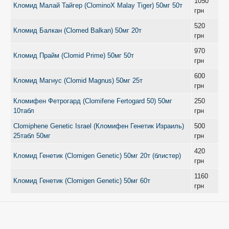
1050
Кломид Малай Тайгер (ClominoX Malay Tiger) 50мг 50т
грн
520
Кломид Балкан (Clomed Balkan) 50мг 20т
грн
970
Кломид Прайм (Clomid Prime) 50мг 50т
грн
600
Кломид Магнус (Clomid Magnus) 50мг 25т
грн
Кломифен Фетрогард (Clomifene Fertogard 50) 50мг
250
10табл
грн
Clomiphene Genetic Israel (Кломифен Генетик Израиль)
500
25табл 50мг
грн
420
Кломид Генетик (Clomigen Genetic) 50мг 20т (блистер)
грн
1160
Кломид Генетик (Clomigen Genetic) 50мг 60т
грн