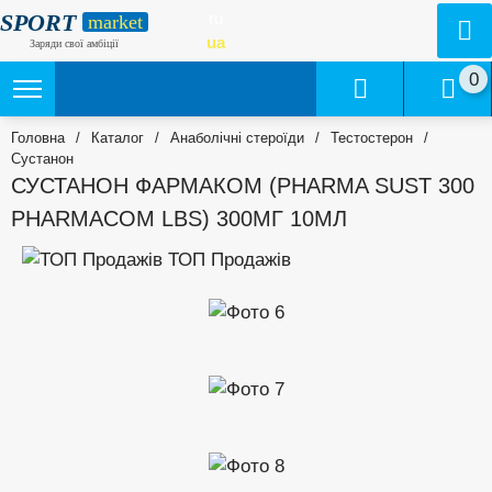
SPORT
ru
market
ua
Заряди свої амбіції
0
Головна
/
Каталог
/
Анаболічні стероїди
/
Тестостерон
/
Сустанон
СУСТАНОН ФАРМАКОМ (PHARMA SUST 300
PHARMACOM LBS) 300МГ 10МЛ
ТОП Продажів