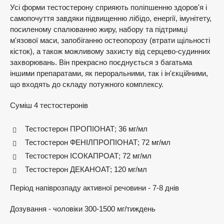
Усі форми тестостерону сприяють поліпшенню здоров'я і
самопочуття завдяки підвищенню лібідо, енергії, імунітету,
посиленому спалюванню жиру, набору та підтримці
м'язової маси, запобіганню остеопорозу (втрати щільності
кісток), а також можливому захисту від серцево-судинних
захворювань. Він прекрасно поєднується з багатьма
іншими препаратами, як пероральними, так і ін'єкційними,
що входять до складу потужного комплексу.
Суміш 4 тестостеронів
Тестостерон ПРОПІОНАТ; 36 мг/мл
Тестостерон ФЕНІЛПРОПІОНАТ; 72 мг/мл
Тестостерон ІСОКАПРОАТ; 72 мг/мл
Тестостерон ДЕКАНОАТ; 120 мг/мл
Період напіврозпаду активної речовини - 7-8 днів
Дозування - чоловіки 300-1500 мг/тиждень