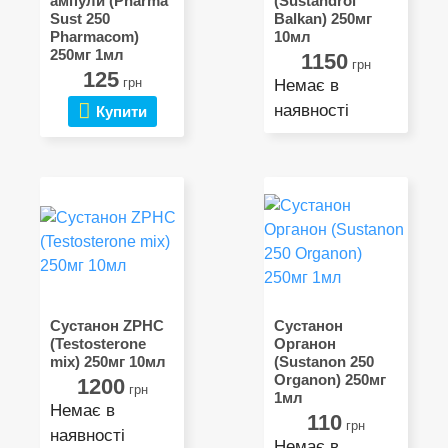
ампули (Pharma
(Sustandrol
Sust 250
Balkan) 250мг
Pharmacom)
10мл
250мг 1мл
1150
грн
125
грн
Немає в
наявності
Купити
Сустанон ZPHC
Сустанон
(Testosterone
Органон
mix) 250мг 10мл
(Sustanon 250
Organon) 250мг
1200
грн
1мл
Немає в
110
грн
наявності
Немає в