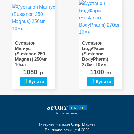
Сустанон
Сустанон
Магнус
БодіФарм
(Sustanon 250
(Sustanon
Magnus) 250мг
BodyPharm)
10мл
270мг 10мл
1080
1100
грн
грн
Купити
Купити
SPORT
market
Заряди свої амбіції
Інтернет магазин СпортМаркет
Всі права захищені 2026