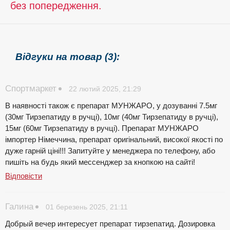
без попередження.
Відгуки на товар (3):
Спортмаркет
22 лютий 2025, 21:29
В наявності також є препарат МУНЖАРО, у дозуванні 7.5мг
(30мг Тирзепатиду в ручці), 10мг (40мг Тирзепатиду в ручці),
15мг (60мг Тирзепатиду в ручці). Препарат МУНЖАРО
імпортер Німеччина, препарат оригінальний, високої якості по
дуже гарній ціні!!! Запитуйте у менеджера по телефону, або
пишіть на будь який мессенджер за кнопкою на сайті!
Відповісти
Галина
01 березень 2025, 21:11
Добрый вечер интересует препарат тирзепатид. Дозировка