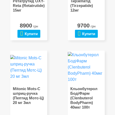
Ретатрутид OXY-
Тирзепатід
Reta (Retatrutide)
(Tirzepatide)
15мг
12мг
8900
9700
грн
грн
Купити
Купити
Mitonic Mots-C
Кльонбутерол
шприц-ручка
БодіФарм
(Пептид Мотс-Ц)
(Clenbuterol
20 мг 3мл
BodyPharm)
40мкг 100т