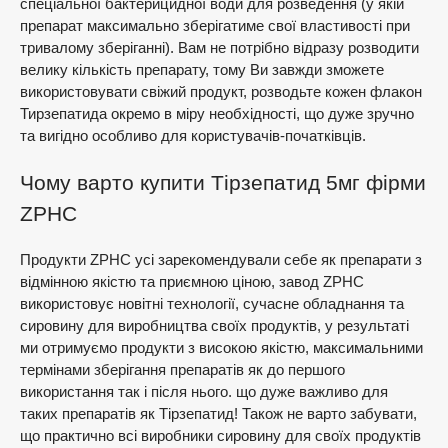
спеціальної бактерицидної води для розведення (у якій
препарат максимально зберігатиме свої властивості при
тривалому зберіганні). Вам не потрібно відразу розводити
велику кількість препарату, тому Ви завжди зможете
використовувати свіжий продукт, розводьте кожен флакон
Тирзепатида окремо в міру необхідності, що дуже зручно
та вигідно особливо для користувачів-початківців.
Чому варто купити Тірзепатид 5мг фірми
ZPHC
Продукти ZPHC усі зарекомендували себе як препарати з
відмінною якістю та приємною ціною, завод ZPHC
використовує новітні технології, сучасне обладнання та
сировину для виробництва своїх продуктів, у результаті
ми отримуємо продукти з високою якістю, максимальними
термінами зберігання препаратів як до першого
використання так і після нього. що дуже важливо для
таких препаратів як Тірзепатид! Також не варто забувати,
що практично всі виробники сировину для своїх продуктів