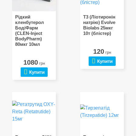
Рідкий
Т3 (Ліотиронін
кленбутерол
натрію) Evolve
БодіФарм
Biolabs 25мкг
(CLEN-Inject
10т (блістер)
BodyPharm)
80мкг 10мл
120
грн
1080
Купити
грн
Купити