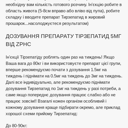
необхідну вам кількість готового розчину. Ін'єкцію робите в
область живота (5-8см вправо або вліво від пупа), робите
складку і вводите препарат Тирзепатид в жировий
прошарок...насолоджуєтеся результатом)
ДОЗУВАННЯ ПРЕПАРАТУ ТІРЗЕПАТИД 5МГ
ВІД ZPHC
Ін'єкції Тірзепатіду роблять один раз на тиждень! Якщо
Ваша вага до 80кг і ви використовуєте препарат цієї групи,
вперше рекомендуємо почати з дозування 1.5мг на
тиждень і піднімати на 0.5мг на тиждень до 3мг на тиждень.
Далі все індивідуально, але рекомендуємо піднімати
дозування Тирзепатид по 1мг на тиждень у разі потреби, а
саме якщо попереднє дозування працює слабко або не
працює зовсім!! Взагалі кожен організм особливий і
кожному дозування краще підбирати окремо, але приклад
хорошої схеми прийому Тирзепатид:
До 80-90кг: