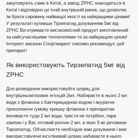
закуповують саме в Китаї, а завод ZPHC знаходиться в
Китаї і відповідно це їхній внутрішній ринок, що дозволяє
їм брати сировину найвищої якості за найкращими цінами!
У результаті купивши Тірзепатид дозуванням 5мг від
ZPHC Ви отримаєте високоякісний продукт виготовлений
за найсучаснішими технологіями та за найкращою ціною!
Інтернет магазин Спортмаркет сміливо рекомендує цей
препарат!
Як використовують Тирзепатид 5мг від
ZPHC
Для розведення використовуйте шприц для
внутрішньом'язових ін'єкцій 2мл. Набираєте в нього 2 мл
води з флакона з бактерицидною водою і акуратно
проколюючи гумову кришку флакона з препаратом
виливаєте туди 2 мл води, трясти не потрібно, пара
хвилин і у Вас готовий розчин 2 мл, в яких 5 мг речовини
Тирзепатид. Обчислюєте необхідне вам дозування і вже
використовуючи інсуліновий шприц набираєте в нього