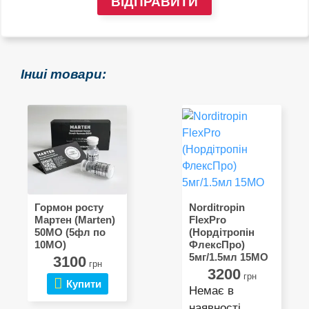
ВІДПРАВИТИ
Інші товари:
Гормон росту
Norditropin
Мартен (Marten)
FlexPro
50МО (5фл по
(Нордітропін
10МО)
ФлексПро)
5мг/1.5мл 15МО
3100
грн
3200
грн
Купити
Немає в
наявності