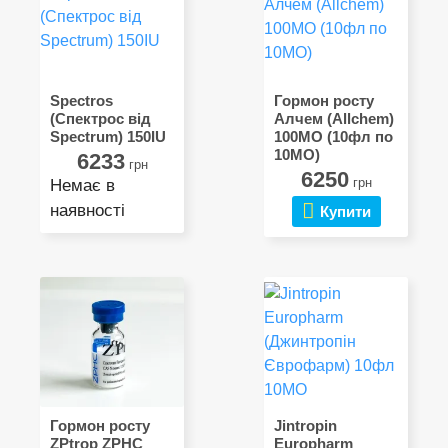
Spectros
Гормон росту
(Спектрос від
Алчем (Allchem)
Spectrum) 150IU
100МО (10фл по
10МО)
6233
грн
6250
грн
Немає в
наявності
Купити
Гормон росту
Jintropin
ZPtrop ZPHC
Europharm