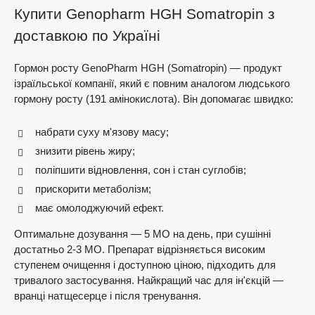
Купити Genopharm HGH Somatropin з
доставкою по Україні
Гормон росту GenoPharm HGH (Somatropin) — продукт
ізраїльської компанії, який є повним аналогом людського
гормону росту (191 амінокислота). Він допомагає швидко:
набрати суху м'язову масу;
знизити рівень жиру;
поліпшити відновлення, сон і стан суглобів;
прискорити метаболізм;
має омолоджуючий ефект.
Оптимальне дозування — 5 МО на день, при сушінні
достатньо 2-3 МО. Препарат відрізняється високим
ступенем очищення і доступною ціною, підходить для
тривалого застосування. Найкращий час для ін'єкцій —
вранці натщесерце і після тренування.