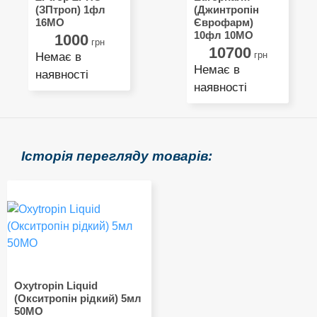
(ЗПтроп) 1фл
(Джинтропін
16MО
Єврофарм)
10фл 10MО
1000
грн
10700
грн
Немає в
Немає в
наявності
наявності
Історія перегляду товарів:
Oxytropin Liquid
(Окситропін рідкий) 5мл
50МО