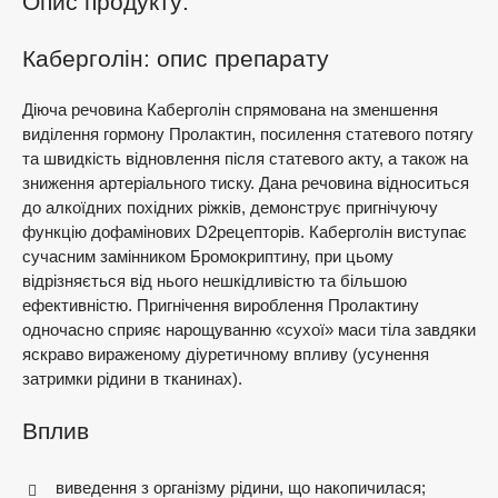
Опис продукту:
Каберголін: опис препарату
Діюча речовина Каберголін спрямована на зменшення
виділення гормону Пролактин, посилення статевого потягу
та швидкість відновлення після статевого акту, а також на
зниження артеріального тиску. Дана речовина відноситься
до алкоїдних похідних ріжків, демонструє пригнічуючу
функцію дофамінових D2рецепторів. Каберголін виступає
сучасним замінником Бромокриптину, при цьому
відрізняється від нього нешкідливістю та більшою
ефективністю. Пригнічення вироблення Пролактину
одночасно сприяє нарощуванню «сухої» маси тіла завдяки
яскраво вираженому діуретичному впливу (усунення
затримки рідини в тканинах).
Вплив
виведення з організму рідини, що накопичилася;