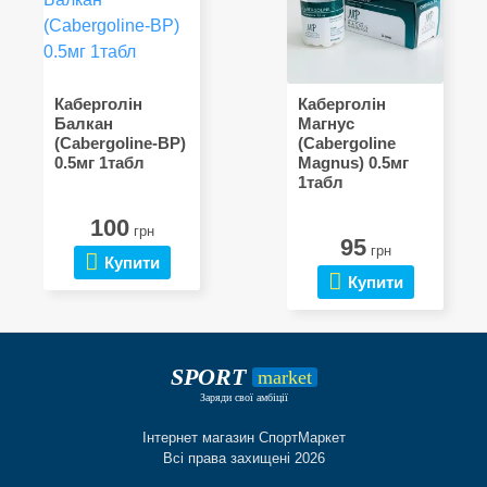
Каберголін
Каберголін
Балкан
Магнус
(Cabergoline-BP)
(Сabergoline
0.5мг 1табл
Magnus) 0.5мг
1табл
100
грн
95
грн
Купити
Купити
SPORT
market
Заряди свої амбіції
Інтернет магазин СпортМаркет
Всі права захищені 2026