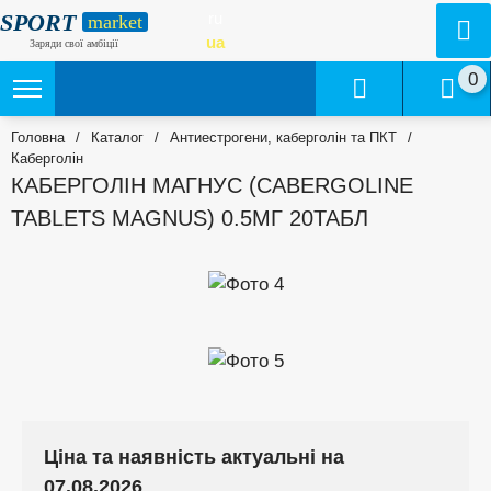
SPORT
ru
market
ua
Заряди свої амбіції
0
Головна
/
Каталог
/
Антиестрогени, каберголін та ПКТ
/
Каберголін
КАБЕРГОЛІН МАГНУС (СABERGOLINE
TABLETS MAGNUS) 0.5МГ 20ТАБЛ
Ціна та наявність актуальні на
07.08.2026