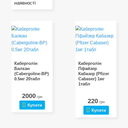
наявності
Каберголін
Каберголін
Балкан
Пфайзер
(Cabergoline-BP)
Кабазер (Pfizer
0.5мг 20табл
Cabaser) 1мг
1табл
2000
грн
220
грн
Купити
Купити