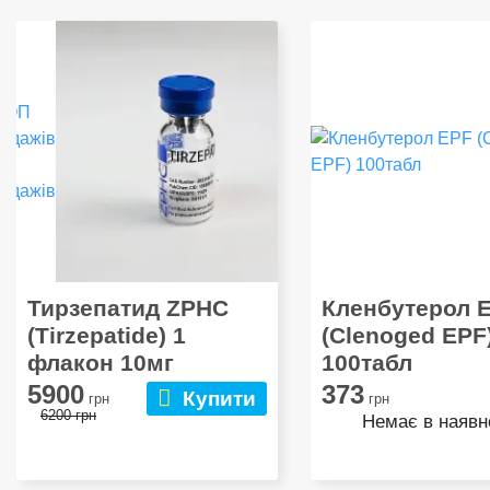
ОП
одажів
Тирзепатид ZPHC
Кленбутерол 
(Tirzepatide) 1
(Clenoged EPF
флакон 10мг
100табл
5900
373
Купити
грн
грн
6200 грн
Немає в наявн