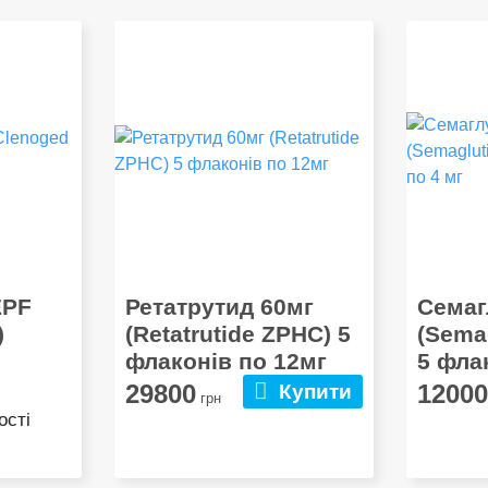
EPF
Ретатрутид 60мг
Семаг
)
(Retatrutide ZPHC) 5
(Sema
флаконів по 12мг
5 фла
29800
1200
Купити
грн
ості