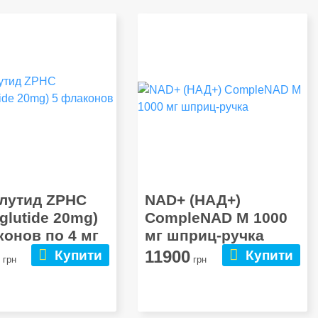
лутид ZPHC
NAD+ (НАД+)
glutide 20mg)
CompleNAD M 1000
конов по 4 мг
мг шприц-ручка
0
11900
Купити
Купити
грн
грн