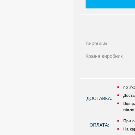
Виробник
Країна виробник
по Ук
Доста
ДОСТАВКА:
Відпр
післ
При о
ОПЛАТА:
На ка