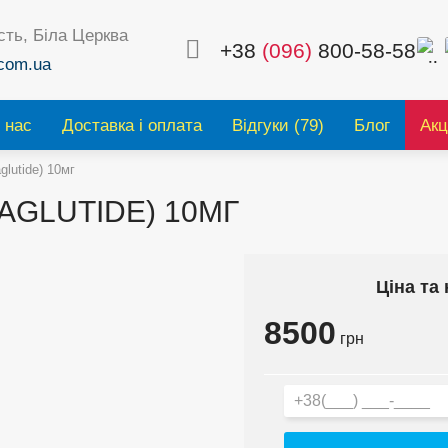
сть, Біла Церква
+38
(096)
800-58-58
com.ua
 нас
Доставка і оплата
Відгуки (79)
Блог
Акц
lutide) 10мг
AGLUTIDE) 10МГ
Ціна та 
8500
грн