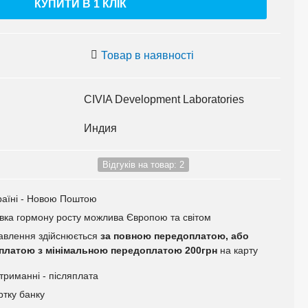
КУПИТИ В 1 КЛIК
Товар в наявності
CIVIA Development Laboratories
Индия
Відгуків на товар: 2
раїні - Новою Поштою
вка гормону росту можлива Європою та світом
авлення здійснюється
за повною передоплатою, або
яплатою з мінімальною передоплатою 200грн
на карту
триманні - післяплата
ртку банку