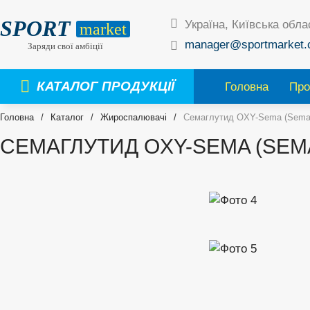
SPORT
Україна, Київська обла
market
manager@sportmarket.
Заряди свої амбіції
КАТАЛОГ ПРОДУКЦІЇ
Головна
Про
Головна
/
Каталог
/
Жироспалювачі
/
Семаглутид OXY-Sema (Semag
СЕМАГЛУТИД OXY-SEMA (SEM