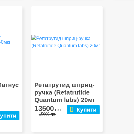
Магнус
Ретатрутид шприц-
ручка (Retatrutide
Quantum labs) 20мг
13500
Купити
грн
15000 грн
упити