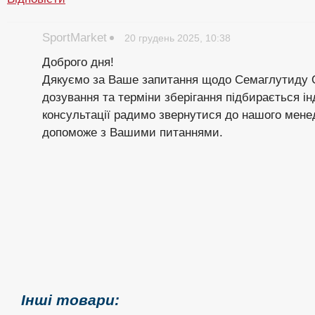
SportMarket
20 грудень 2025, 10:38
Доброго дня!
Дякуємо за Ваше запитання щодо Семаглутиду O
дозування та терміни зберігання підбирається ін
консультації радимо звернутися до нашого менедж
допоможе з Вашими питаннями.
Інші товари: