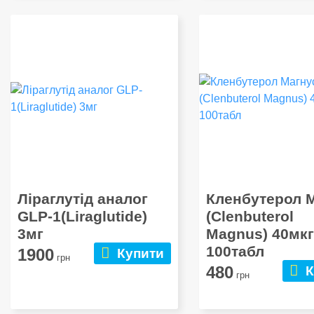
Ліраглутід аналог
Кленбутерол 
GLP-1(Liraglutide)
(Clenbuterol
3мг
Magnus) 40мкг
100табл
1900
Купити
грн
480
К
грн