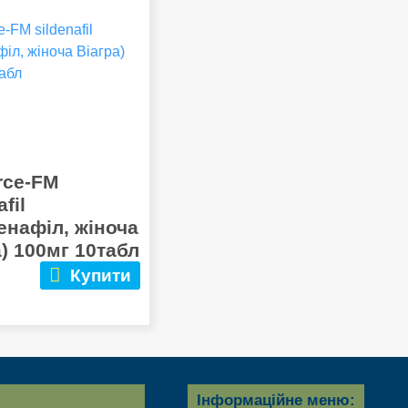
rce-FM
afil
енафіл, жіноча
а) 100мг 10табл
Купити
Інформаційне меню: