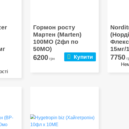
zer
Гормон росту
Nordit
Мартен (Marten)
(Норд
100МО (2фл по
Флекс
мг
50МО)
15мг/
7750
6200
Купити
г
грн
Нем
ості