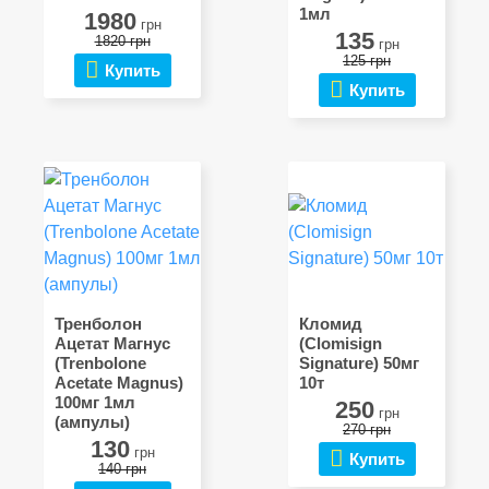
1мл
1980
грн
135
1820 грн
грн
125 грн
Купить
Купить
Тренболон
Кломид
Ацетат Магнус
(Clomisign
(Trenbolone
Signature) 50мг
Acetate Magnus)
10т
100мг 1мл
250
грн
(ампулы)
270 грн
130
грн
Купить
140 грн