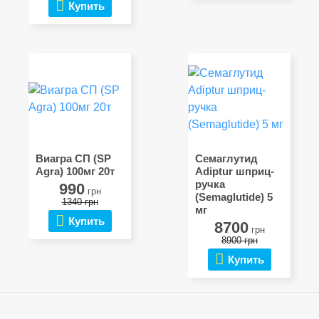
Купить
Виагра СП (SP
Семаглутид
Agra) 100мг 20т
Adiptur шприц-
ручка
990
грн
(Semaglutide) 5
1340 грн
мг
Купить
8700
грн
8900 грн
Купить