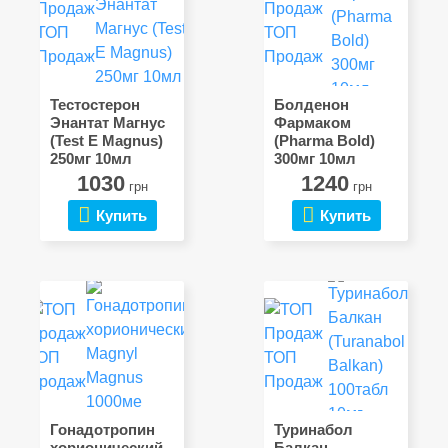
ТОП
ТОП
Продаж
Продаж
Тестостерон
Болденон
Энантат Магнус
Фармаком
(Test E Magnus)
(Pharma Bold)
250мг 10мл
300мг 10мл
1030
1240
грн
грн
Купить
Купить
ТОП
ТОП
Продаж
Продаж
Гонадотропин
Туринабол
хорионический
Балкан