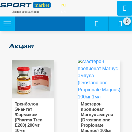
market
ru
SPORT
ua
Заряди свои амбиции
0
Акции:
Тренболон
Мастерон
Энантат
пропионат
Фармаком
Магнус ампула
(Pharma Tren
(Drostanolone
E200) 200мг
Propionate
10мл
Magnus) 100мг