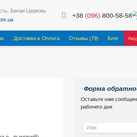
сть, Белая Церковь
+38
(096)
800-58-58
om.ua
ас
Доставка и Оплата
Отзывы (79)
Блог
Акц
Форма обратной
Оставьте нам сообщени
рабочего дня
енье - выходной)