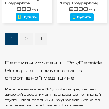
Polypeptide
1mg (Polypeptide)
390
2000
грн
грн
Купить
Купить
1
2
Пептиды компании PolyPeptide
Group для применения в
спортивной медицине
Интернет-магазин «Myprotein» предлагает
широкий ассортимент препаратов пептидной
группы, производимых PolyPeptide Group со
штаб-квартирой в Швеции. Компания