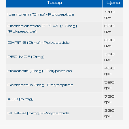
Товар
Цена
410
Ipamorelin (5mg) - Polypeptide
грн
Bremelanotide PT-141 (10mg)
660
(Polypeptide)
грн
330
GHRP-6 (5mg) - Polypeptide
грн
750
PEG-MGF (2mg)
грн
450
Hexarelin (2mg) - Polypeptide
грн
390
Sermorelin 2mg - Polypeptide
грн
730
AOD (5 mg)
грн
330
GHRP-2 (5mg) - Polypeptide
грн