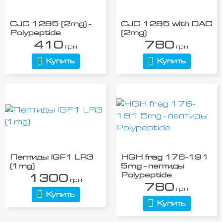
CJC 1295 (2mg) -
CJC 1295 with DAC
Polypeptide
(2mg)
410
780
грн
грн
Купить
Купить
Пептиды IGF1 LR3
HGH frag 176-191
(1mg)
5mg - пептиды
Polypeptide
1300
грн
780
грн
Купить
Купить