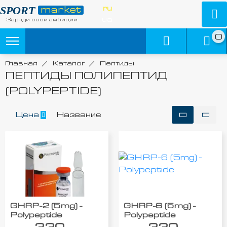
SPORT
ru
market
ua
Заряди свои амбиции
0
Главная
/
Каталог
/
Пептиды
ПЕПТИДЫ ПОЛИПЕПТИД
(POLYPEPTIDE)
Цена
Название
GHRP-2 (5mg) -
GHRP-6 (5mg) -
Polypeptide
Polypeptide