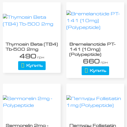
Thymosin Beta (TB4)
Bremelanotide PT-
Tb-500 2mg
141 (10mg)
(Polypeptide)
490
грн
660
грн
Купить
Купить
Sermorelin 2mg -
Пептиды Follistatin