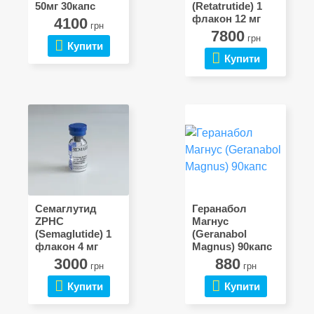
50мг 30капс
(Retatrutide) 1
флакон 12 мг
4100
грн
7800
грн
Купити
Купити
Семаглутид
Геранабол
ZPHC
Магнус
(Semaglutide) 1
(Geranabol
флакон 4 мг
Magnus) 90капс
3000
880
грн
грн
Купити
Купити