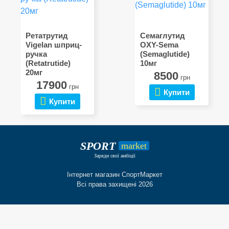
Ретатрутид
Семаглутид
Vigelan шприц-
OXY-Sema
ручка
(Semaglutide)
(Retatrutide)
10мг
20мг
8500
грн
17900
грн
Купити
Купити
SPORT
market
Заряди свої амбіції
Інтернет магазин СпортМаркет
Всі права захищені 2026