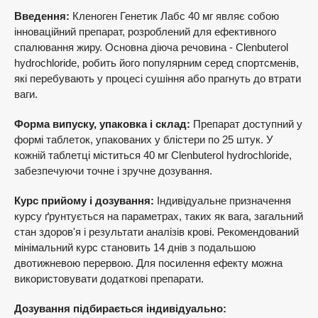
Введення:
Кленоген Генетик Лабс 40 мг являє собою
інноваційний препарат, розроблений для ефективного
спалювання жиру. Основна діюча речовина - Clenbuterol
hydrochloride, робить його популярним серед спортсменів,
які перебувають у процесі сушіння або прагнуть до втрати
ваги.
Форма випуску, упаковка і склад:
Препарат доступний у
формі таблеток, упакованих у блістери по 25 штук. У
кожній таблетці міститься 40 мг Clenbuterol hydrochloride,
забезпечуючи точне і зручне дозування.
Курс прийому і дозування:
Індивідуальне призначення
курсу ґрунтується на параметрах, таких як вага, загальний
стан здоров'я і результати аналізів крові. Рекомендований
мінімальний курс становить 14 днів з подальшою
двотижневою перервою. Для посилення ефекту можна
використовувати додаткові препарати.
Дозування підбирається індивідуально: