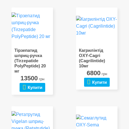
Тірзепатид
Кагрилінтід
шприц-ручка
OXY-Cagri
(Tirzepatide
(Cagrilintide)
PolyPeptide) 20
10мг
мг
6800
грн
13500
грн
Купити
Купити