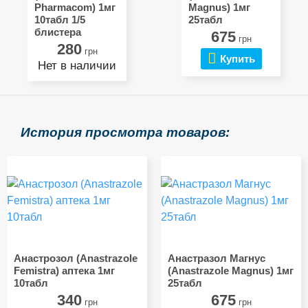
Pharmacom) 1мг
Magnus) 1мг
10табл 1/5
25табл
блистера
675
грн
280
грн
Купить
Нет в наличии
История просмотра товаров:
Анастрозол (Anastrazole
Анастразол Магнус
Femistra) аптека 1мг
(Anastrazole Magnus) 1мг
10табл
25табл
340
675
грн
грн