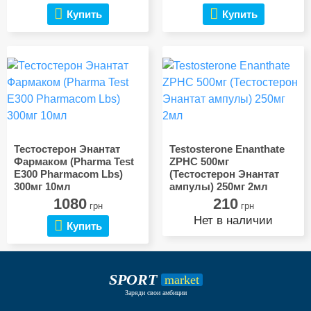
Купить
Купить
Тестостерон Энантат
Testosterone Enanthate
Фармаком (Pharma Test
ZPHC 500мг
E300 Pharmacom Lbs)
(Тестостерон Энантат
300мг 10мл
ампулы) 250мг 2мл
1080
210
грн
грн
Нет в наличии
Купить
SPORT
market
Заряди свои амбиции