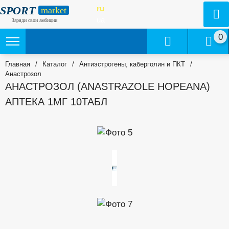
SPORT
ru
market
ua
Заряди свои амбиции
0
Главная
/
Каталог
/
Антиэстрогены, каберголин и ПКТ
/
Анастрозол
АНАСТРОЗОЛ (ANASTRAZOLE HOPEANA)
АПТЕКА 1МГ 10ТАБЛ