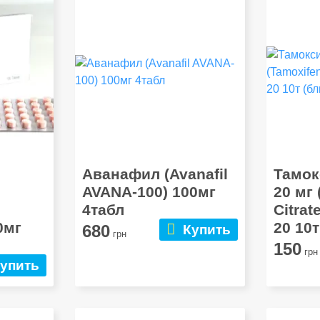
Аванафил (Avanafil
Тамок
AVANA-100) 100мг
20 мг
4табл
Citra
0мг
20 10т
680
Купить
грн
150
грн
упить