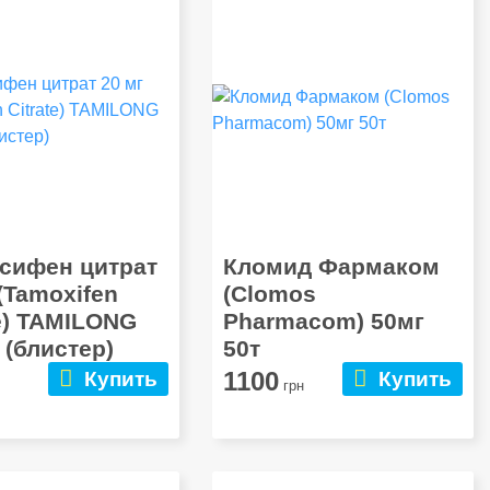
сифен цитрат
Кломид Фармаком
 (Tamoxifen
(Clomos
te) TAMILONG
Pharmacom) 50мг
 (блистер)
50т
1100
Купить
Купить
грн