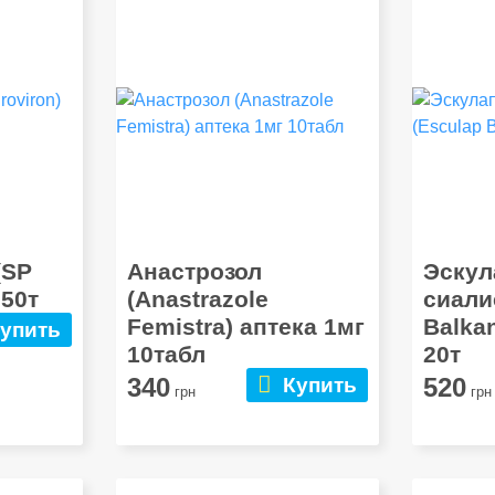
(SP
Анастрозол
Эскул
 50т
(Anastrazole
cиали
Femistra) аптека 1мг
Balkan
упить
10табл
20т
340
520
Купить
грн
грн