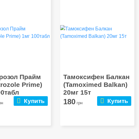
розол Прайм
Тамоксифен Балкан
rozole Prime)
(Tamoximed Balkan)
00табл
20мг 15т
180
Купить
Купить
рн
грн