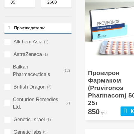
Производитель:
Allchem Asia
(1)
AstraZeneca
(1)
Balkan
(12)
Провирон
Pharmaceuticals
Фармаком
British Dragon
(Provironos
(2)
Pharmacom) 5
Centurion Remedies
25т
(7)
Ltd.
850
К
грн
Genetic Israel
(1)
Genetic labs
(5)