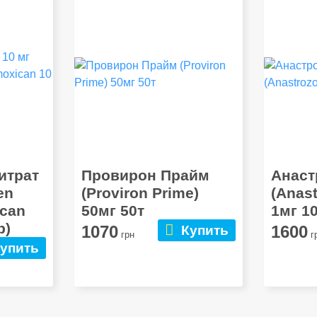
итрат
Провирон Прайм
Анаст
en
(Proviron Prime)
(Anast
ican
50мг 50т
1мг 1
р)
1070
1600
Купить
грн
г
упить