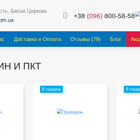
сть, Белая Церковь
+38
(096)
800-58-58
om.ua
ас
Доставка и Оплата
Отзывы (79)
Блог
Акц
ИН И ПКТ
8 товаров
9 това