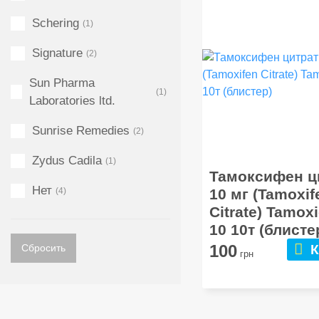
Schering
(1)
Signature
(2)
Sun Pharma
(1)
Laboratories ltd.
Sunrise Remedies
(2)
Zydus Cadila
(1)
Тамоксифен ц
Нет
(4)
10 мг (Tamoxif
Citrate) Tamox
10 10т (блисте
100
Сбросить
К
грн