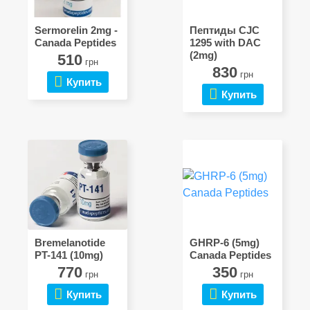
Sermorelin 2mg -
Пептиды CJC
Canada Peptides
1295 with DAC
(2mg)
510
грн
830
грн
Купить
Купить
Bremelanotide
GHRP-6 (5mg)
PT-141 (10mg)
Canada Peptides
770
350
грн
грн
Купить
Купить