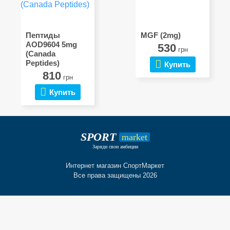
Пептиды
MGF (2mg)
AOD9604 5mg
530
грн
(Canada
Peptides)
Купить
810
грн
Купить
SPORT
market
Заряди свои амбиции
Интернет магазин СпортМаркет
Все права защищены 2026