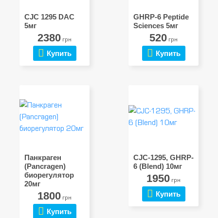
CJC 1295 DAC
GHRP-6 Peptide
5мг
Sciences 5мг
2380
520
грн
грн
Купить
Купить
Панкраген
CJC-1295, GHRP-
(Pancragen)
6 (Blend) 10мг
биорегулятор
1950
грн
20мг
1800
Купить
грн
Купить