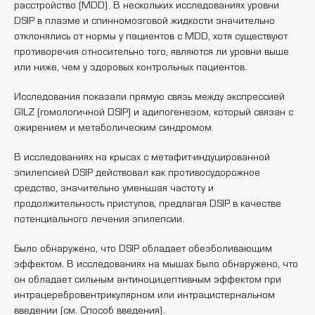
расстройство (MDD). В нескольких исследованиях уровни
DSIP в плазме и спинномозговой жидкости значительно
отклонялись от нормы у пациентов с MDD, хотя существуют
противоречия относительно того, являются ли уровни выше
или ниже, чем у здоровых контрольных пациентов.
Исследования показали прямую связь между экспрессией
GILZ (гомологичной DSIP) и адипогенезом, который связан с
ожирением и метаболическим синдромом.
В исследованиях на крысах с метафит-индуцированной
эпилепсией DSIP действовал как противосудорожное
средство, значительно уменьшая частоту и
продолжительность приступов, предлагая DSIP в качестве
потенциального лечения эпилепсии.
Было обнаружено, что DSIP обладает обезболивающим
эффектом. В исследованиях на мышах было обнаружено, что
он обладает сильным антиноцицептивным эффектом при
интрацеребровентрикулярном или интрацистернальном
введении (см. Способ введения).