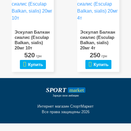
Эскулап Балкан
Эскулап Балкан
cиалис (Esculap
cиалис (Esculap
Balkan, sialis)
Balkan, sialis)
20мг 10т
20мг 4т
520
250
грн
грн
Купить
Купить
SPORT
market
Заряди свои амбиции
Интернет магазин СпортМаркет
Все права защищены 2026