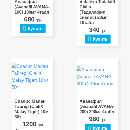
Аванафил
Vidalista Tadalafil
(Avanafil AVANA-
Cialis
100) 100мг 4табл
(Тадалафил
сиалис) 20мг
680
грн
10табл
Купить
340
грн
Купить
Сиалис Малай
Аванафил
Тайгер (CialiX
(Avanafil AVANA-
Malay Tiger) 10мг
200) 200мг 4табл
50т
980
грн
1200
грн
Купить