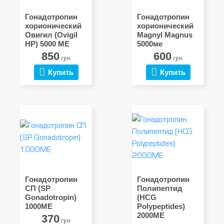
Гонадотропин
Гонадотропин
хорионический
хорионический
Овигил (Ovigil
Magnyl Magnus
HP) 5000 МЕ
5000ме
850
600
грн
грн
Купить
Купить
Гонадотропин
Гонадотропин
СП (SP
Полипептид
Gonadotropin)
(HCG
1000МЕ
Polypeptides)
2000МЕ
370
грн