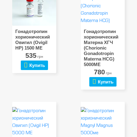
Гонадотропин
Гонадотропин
хорионический
хорионический
Овигил (Ovigil
Матерна ХГЧ
HP) 1500 МЕ
(Chorionic
Gonadotropin
535
грн
Materna HCG)
5000МЕ
Купить
780
грн
Купить