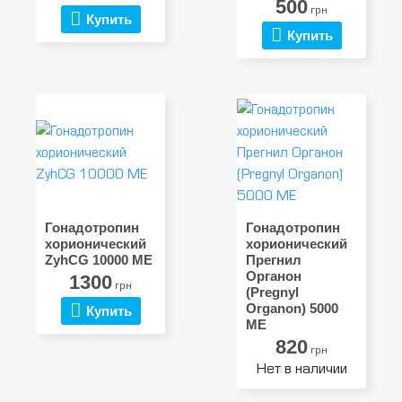
500
грн
Купить
Купить
Гонадотропин
Гонадотропин
хорионический
хорионический
ZyhCG 10000 МЕ
Прегнил
Органон
1300
грн
(Pregnyl
Organon) 5000
Купить
МЕ
820
грн
Нет в наличии