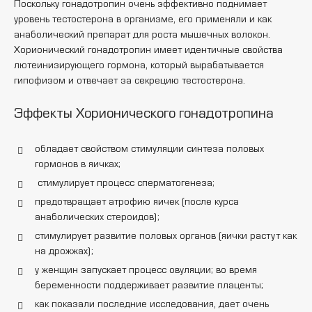
Поскольку гонадотропин очень эффективно поднимает
уровень тестостерона в организме, его применяли и как
анаболический препарат для роста мышечных волокон.
Хорионический гонадотропин имеет идентичные свойства
лютеинизирующего гормона, который вырабатывается
гипофизом и отвечает за секрецию тестостерона.
Эффекты Хорионического гонадотропина
обладает свойством стимуляции синтеза половых
гормонов в яичках;
стимулирует процесс сперматогенеза;
предотвращает атрофию яичек (после курса
анаболических стероидов);
стимулирует развитие половых органов (яички растут как
на дрожжах);
у женщин запускает процесс овуляции; во время
беременности поддерживает развитие плаценты;
как показали последние исследования, дает очень