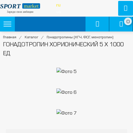
SPORT
ru
market
ua
Заряди свои амбиции
0
Главная
/
Каталог
/
Гонадотропины (ХГЧ, ФСГ, менотропин)
ГОНАДОТРОПИН ХОРИОНИЧЕСКИЙ 5 Х 1000
ЕД