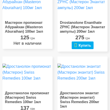
Мастерон пропионат
Drostanolone Enanthate
Абурайхан (Masteron
ZPHC (Мастерон Энантат
Aburaihan) 100мг 1мл
ампулы) 200мг 1мл
125
275
грн
грн
Нет в наличии
Купить
Дростанолон пропионат
Дростанолон энантат
(Мастерон) Swiss
(Мастерон энантат)
Remedies 100мг 1мл
Swiss Remedies 200мг
1мл
137
грн