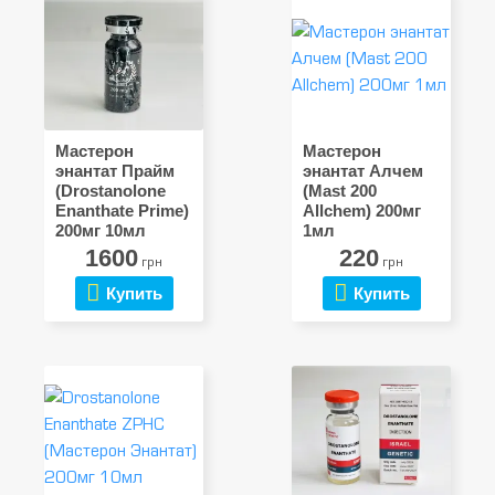
Мастерон
Мастерон
энантат Прайм
энантат Алчем
(Drostanolone
(Mast 200
Enanthate Prime)
Allchem) 200мг
200мг 10мл
1мл
1600
220
грн
грн
Купить
Купить