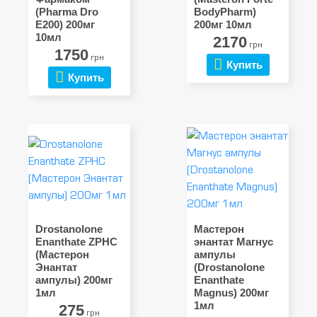
(Pharma Dro
BodyPharm)
E200) 200мг
200мг 10мл
10мл
2170
грн
1750
грн
Купить
Купить
Drostanolone
Мастерон
Enanthate ZPHC
энантат Магнус
(Мастерон
ампулы
Энантат
(Drostanolone
ампулы) 200мг
Enanthate
1мл
Magnus) 200мг
1мл
275
грн