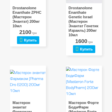
Drostanolone
Drostanolone
Enanthate ZPHC
Enanthate
(Мастерон
Genetic Israel
Энантат) 200мг
(Мастерон
10мл
Энантат Генетик
Израиль) 200мг
2100
грн
10мл
Купить
1600
грн
Купить
Мастерон
Мастерон Форте
энантат
БодиФарм
Фармаком
(Masteron Forte