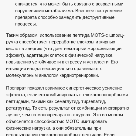
снижается, что может быть связано с возрастными
нарушениями метаболизма. Внешнее поступление
препарата способно замедлить деструктивные
процессы.
Таким образом, использование пептида MOTS-c шприц-
ручка способствует переработке глюкозы и жирных
кислот в энергию (что дает некоторый жиросжигающий
эффект), адаптации клеток к физической нагрузке,
повышению устойчивости к стрессу и усталости. Его
инъекции иногда неофициально сравнивают с
молекулярным аналогом кардиотренировки.
Препарат показал взаимное синергетическое усиление
эффекта, если его комбинировать с глюкагоноподобными
пептидами, такими как семаглутид, тирзепатид,
ретатрутид. То есть результат от комбинации многократно
лучше, чем на монопрепаратных курсах. Это во многом
объясняется способностью МОТС имитировать
физические нагрузки, а они обязательны при
использовании глюкагоноподобных пептидов. Если