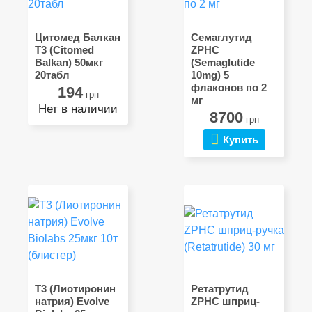
Цитомед Балкан
Семаглутид
Т3 (Citomed
ZPHC
Balkan) 50мкг
(Semaglutide
20табл
10mg) 5
флаконов по 2
194
грн
мг
Нет в наличии
8700
грн
Купить
Т3 (Лиотиронин
Ретатрутид
натрия) Evolve
ZPHC шприц-