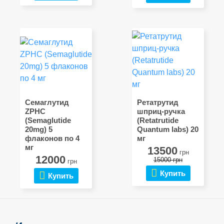
Семаглутид
Ретатрутид
ZPHC
шприц-ручка
(Semaglutide
(Retatrutide
20mg) 5
Quantum labs) 20
флаконов по 4
мг
мг
13500
грн
12000
15000 грн
грн
Купить
Купить