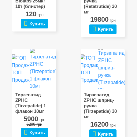
Biolabs 25мкг
ручка
10т (блистер)
(Retatrutide) 30
мг
120
грн
19800
грн
Купить
Купить
ТОП
ТОП
Продаж
Продаж
Тирзепатид
Тирзепатид
ZPHC
ZPHC шприц-
(Tirzepatide) 1
ручка
флакон 10мг
(Tirzepatide) 30
мг
5900
грн
16200
6200 грн
грн
Купить
Купить