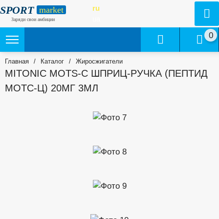
SPORT
ru
market
ua
Заряди свои амбиции
0
Главная
/
Каталог
/
Жиросжигатели
MITONIC MOTS-C ШПРИЦ-РУЧКА (ПЕПТИД
МОТС-Ц) 20МГ 3МЛ