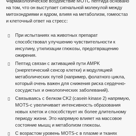
Фармакологическое воздействие МОТС пептида основано
на том, что он выступает сигнальной молекулой между
митохондриями и ядром, влияя на метаболизм, гомеостаз
и клеточный ответ на стресс:
При испытаниях на животных препарат
способствовал улучшению чувствительности к
инсулину, утилизации глюкозы, предотвращению
ожирения.
Пептид связан с активацией пути AMPK
(энергетический сенсор клетки) и модуляцией
метаболических путей (например, фолатного цикла,
который очень важен для снижения риска сердечно-
сосудистых и онкологических заболеваний).
Связываясь с белком CK2 (casein kinase 2) напрямую,
MOTS-c увеличивает интенсивность образования
новых клеток и способствует их более длительному
периоду жизни. Это напрямую влияет на массовое
состояние мышц и метаболизм глюкозы.
С возрастом уровень MOTS-c в плазме и тканях