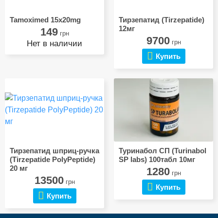
Tamoximed 15x20mg
Тирзепатид (Tirzepatide)
12мг
149
грн
9700
грн
Нет в наличии
Купить
Тирзепатид шприц-ручка
Туринабол СП (Turinabol
(Tirzepatide PolyPeptide)
SP labs) 100табл 10мг
20 мг
1280
грн
13500
грн
Купить
Купить