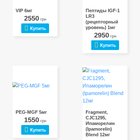
VIP 6мг
Пептиды IGF-1
LR3
2550
грн
(рецепторный
уровень) 1мг
Купить
2950
грн
Купить
PEG-MGF 5мг
Fragment,
CJC1295,
1550
грн
Ипаморелин
(Ipamorelin)
Купить
Blend 12мг