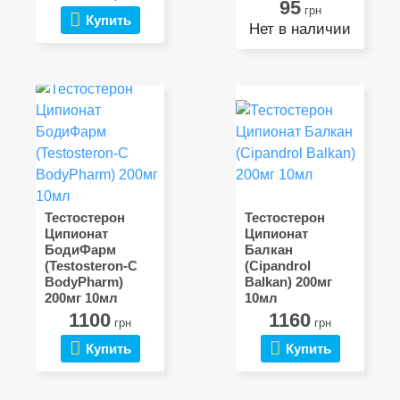
95
грн
Купить
Нет в наличии
Тестостерон
Тестостерон
Ципионат
Ципионат
БодиФарм
Балкан
(Testosteron-C
(Cipandrol
BodyPharm)
Balkan) 200мг
200мг 10мл
10мл
1100
1160
грн
грн
Купить
Купить