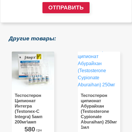
ОТПРАВИТЬ
Другие товары:
Тестостерон
Тестостерон
Ципионат
ципионат
Интегра
Абурайхан
(Testonex-С
(Testosterone
Integra) 5амп
Cypionate
200мг\амп
Aburaihan) 250мг
1мл
580
грн