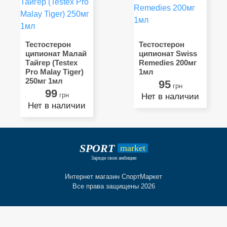
Тестостерон
Тестостерон
ципионат Малай
ципионат Swiss
Тайгер (Testex
Remedies 200мг
Pro Malay Tiger)
1мл
250мг 1мл
95
грн
99
грн
Нет в наличии
Нет в наличии
SPORT
market
Заряди свои амбиции
Интернет магазин СпортМаркет
Все права защищены 2026