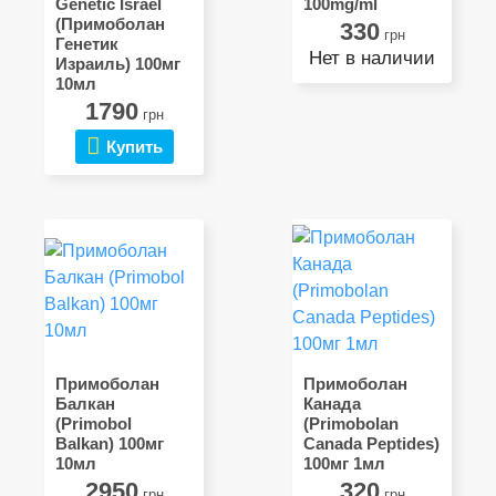
Genetic Israel
100mg/ml
(Примоболан
330
грн
Генетик
Нет в наличии
Израиль) 100мг
10мл
1790
грн
Купить
Примоболан
Примоболан
Балкан
Канада
(Primobol
(Primobolan
Balkan) 100мг
Canada Peptides)
10мл
100мг 1мл
2950
320
грн
грн