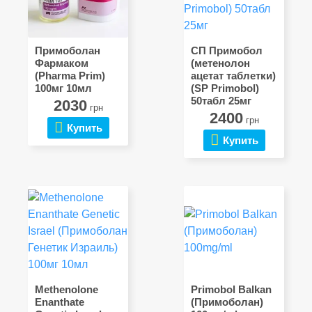
Примоболан
СП Примобол
Фармаком
(метенолон
(Pharma Prim)
ацетат таблетки)
100мг 10мл
(SP Primobol)
50табл 25мг
2030
грн
2400
грн
Купить
Купить
Methenolone
Primobol Balkan
Enanthate
(Примоболан)