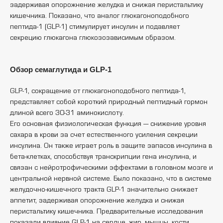
задерживая опорожнение желудка и снижая перистальтику
кишечника. Показано, что аналог глюкагоноподобного
пептида-1 (GLP-1) стимулирует инсулин и подавляет
секрецию глюкагона глюкозозависимым образом.
Обзор семаглутида и GLP-1
GLP-1, сокращение от глюкагоноподобного пептида-1,
представляет собой короткий природный пептидный гормон
длиной всего 30-31 аминокислоту.
Его основная физиологическая функция — снижение уровня
сахара в крови за счет естественного усиления секреции
инсулина. Он также играет роль в защите запасов инсулина в
бета-клетках, способствуя транскрипции гена инсулина, и
связан с нейротрофическими эффектами в головном мозге и
центральной нервной системе. Было показано, что в системе
желудочно-кишечного тракта GLP-1 значительно снижает
аппетит, задерживая опорожнение желудка и снижая
перистальтику кишечника. Предварительные исследования
показали влияние GLP-1 на сердце, жир, мышцы, кости,