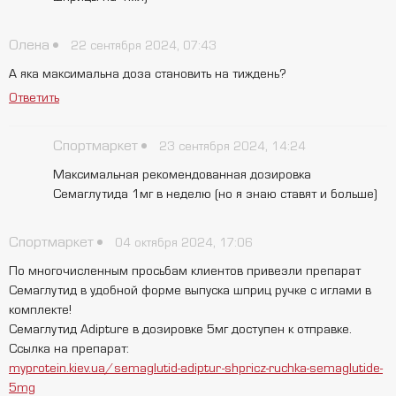
Олена
22 сентября 2024, 07:43
А яка максимальна доза становить на тиждень?
Ответить
Спортмаркет
23 сентября 2024, 14:24
Максимальная рекомендованная дозировка
Семаглутида 1мг в неделю (но я знаю ставят и больше)
Спортмаркет
04 октября 2024, 17:06
По многочисленным просьбам клиентов привезли препарат
Семаглутид в удобной форме выпуска шприц ручке с иглами в
комплекте!
Семаглутид Adipture в дозировке 5мг доступен к отправке.
Ссылка на препарат:
myprotein.kiev.ua/semaglutid-adiptur-shpricz-ruchka-semaglutide-
О
5mg