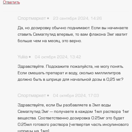
Ответить
Спортмаркет
23 сентября 2024, 14:26
Да, но дозировку обычно поднимают. Если вы начинаете
ставить Семаглутид впервые, то вам флакона 3мг хватит
больше чем на месяц, это верно.
Yuliia
04 октября 2024, 13:42
Здравствуйте. Подскажите пожалуйста, не могу понять.
Если смешать препарат и воду, сколько миллилитров
должно быть в шприце для начальной дозы в 0,25 мг.?
Спортмаркет
04 октября 2024, 17:03
Здравствуйте, если Вы разбавляете в 3мл воды
Семаглутид 3мг — получаете в каждом 1мл раствора 1мг
вещества. Соответственно дозировка 0.25мг это будет
0.25мл готового раствора (четвертая часть инсулинового
шприцы на 1мл)