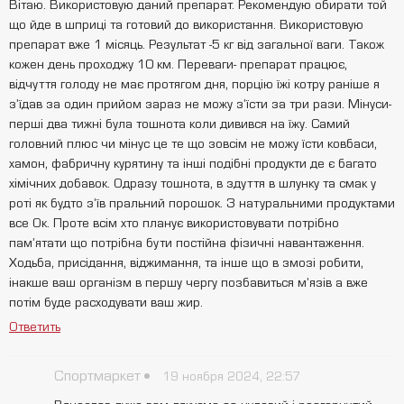
Вітаю. Використовую даний препарат. Рекомендую обирати той
що йде в шприці та готовий до використання. Використовую
препарат вже 1 місяць. Результат -5 кг від загальної ваги. Також
кожен день проходжу 10 км. Переваги- препарат працює,
відчуття голоду не має протягом дня, порцію їжі котру раніше я
зʼїдав за один прийом зараз не можу зʼїсти за три рази. Мінуси-
перші два тижні була тошнота коли дивився на їжу. Самий
головний плюс чи мінус це те що зовсім не можу їсти ковбаси,
хамон, фабричну курятину та інші подібні продукти де є багато
хімічних добавок. Одразу тошнота, в здуття в шлунку та смак у
роті як будто зʼїв пральний порошок. З натуральними продуктами
все Ок. Проте всім хто планує використовувати потрібно
памʼятати що потрібна бути постійна фізичні навантаження.
Ходьба, присідання, віджимання, та інше що в змозі робити,
інакше ваш організм в першу чергу позбавиться мʼязів а вже
потім буде расходувати ваш жир.
Ответить
Спортмаркет
19 ноября 2024, 22:57