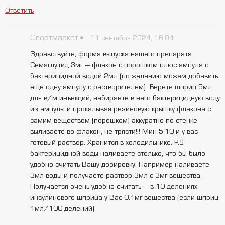
Ответить
Спортмаркет
11 сентября 2024, 16:04
Здравствуйте, форма выпуска нашего препарата
Семаглутид 3мг — флакон с порошком плюс ампула с
бактерицидной водой 2мл (по желанию можем добавить
ещё одну ампулу с растворителем). Берёте шприц 5мл
для в/м инъекций, набираете в него бактерицидную воду
из ампулы и прокалывая резиновую крышку флакона с
самим веществом (порошком) аккуратно по стенке
выливаете во флакон, не трясти!!! Мин 5-10 и у вас
готовый раствор. Хранится в холодильнике. P.S.
бактерицидной воды наливаете столько, что бы было
удобно считать Вашу дозировку. Например наливаете
3мл воды и получаете раствор 3мл с 3мг вещества.
Получается очень удобно считать — в 10 делениях
инсулинового шприца у Вас 0.1мг вещества (если шприц
1мл/100 делений)