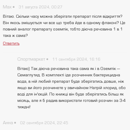
Max
31 августа 2024, 00:27
Вітаю. Скільки часу можна зберігати препарат після відкриття?
Він якось змішується чи все що треба йде в одному флаконі? Це
повний аналог препарату оземпік, тобто діюча речовина 1 в 1
така ж сама?
Ответить
Спортмаркет
11 сентября 2024, 16:16
Вітаю) Так діюча речовина така сама як і в Оземпік —
Семаглутид. В комплекті іде розчинник бактерицидна
вода, в ній любий препарат буде зберігатись довше, ніж
якщо ви його розчинете у звичайном Натрій хлорид, обо
воді для ін'єкцій. По книжці він буде зберігатись більш як
місяць, але я б радив використати готовий розчин за 3-4
тиждні!
Анна
02 сентября 2024, 22:45