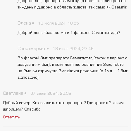
Доброго дня, препарат Семаглутід ставлять один раз на
тиждень підшкірно в область живота, так само як Оземпік
Олена
18 июля 2024, 18:55
Добрый день. Сколько мл в 1 флаконе Семаглютида?
Спортмаркет
18 июля 2024, 23:46
Во флаконі 3мг препарату Семаглутид (також є варіант с
дозуванням 6мг), в комплекті іде розчинник 2мл, тобто
на 2мл ви отримуєте 3мг діючої речовини (в 1мл — 1.5мг
відповідно)
Светлана
07 июля 2024, 20:32
Добрый вечер. Как вводить этот препарат? Где хранить? каким
шприцем? Спасибо
Ответить