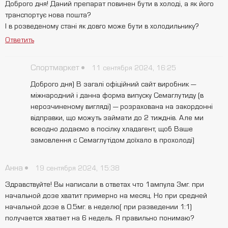
Доброго дня! Даний препарат повинен бути в холоді, а як його
транспортує нова пошта?
І в розведеному стані як довго може бути в холодильнику?
Ответить
Спортмаркет
11 сентября 2024, 16:25
Доброго дня) В загалі офіційний сайт виробник —
міжнародний і данна форма випуску Семаглутиду (в
нерозчиненому вигляді) — розрахована на закордонні
відправки, що можуть займати до 2 тижднів. Але ми
всеодно додаємо в посілку хладагент, щоб Ваше
замовлення с Семаглутідом доїхало в прохолоді)
Анна
19 сентября 2024, 15:38
Здравствуйте! Вы написали в ответах что 1ампула 3мг. при
начальной дозе хватит примерно на месяц. Но при средней
начальной дозе в 0.5мг. в неделю( при разведении 1:1)
получается хватает на 6 недель. Я правильно понимаю?