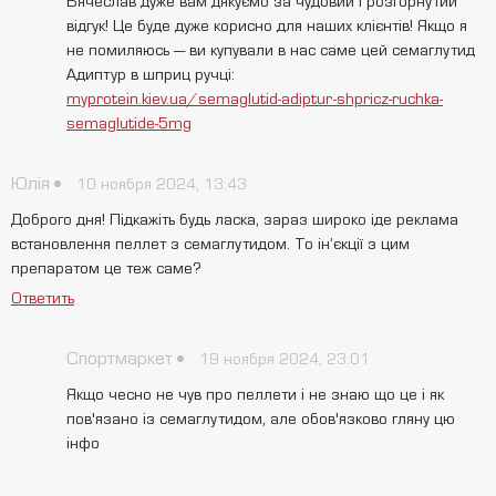
Вячеслав дуже вам дякуємо за чудовий і розгорнутий
відгук! Це буде дуже корисно для наших клієнтів! Якщо я
не помиляюсь — ви купували в нас саме цей семаглутид
Адиптур в шприц ручці:
myprotein.kiev.ua/semaglutid-adiptur-shpricz-ruchka-
semaglutide-5mg
Юлія
10 ноября 2024, 13:43
Доброго дня! Підкажіть будь ласка, зараз широко іде реклама
встановлення пеллет з семаглутидом. То інʼєкції з цим
препаратом це теж саме?
Ответить
Спортмаркет
19 ноября 2024, 23:01
Якщо чесно не чув про пеллети і не знаю що це і як
пов'язано із семаглутидом, але обов'язково гляну цю
інфо