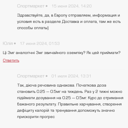
Спортмаркет
15 июня 2024, 14:20
Здравствуйте, да, в Европу отправляем, информация и
условия есть в разделе Доставка и оплата, там же есть
способы оплаты)
Юлія
17 июня 2024, 01:53
Ці 3мг аналогічні 3мг звичайного оземпіку? Як цей приймати?
Ответить
Спортмаркет
01 июля 2024, 13:31
Так, діюча речовина однакова. Початкова доза
становить 0.25 — 0.5мг на тиждень. Раз у 2 тижні можно
підіймати дозування на 0.25 — 0.5мг. Курс до отримання
бажаного результату. Правильне харчування, створення
дефіциту калорій та тренування допоможуть значно
прискорити прогрес