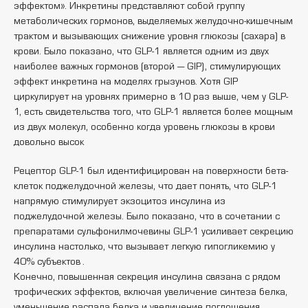
эффектом». Инкретины представляют собой группу
метаболических гормонов, выделяемых желудочно-кишечным
трактом и вызывающих снижение уровня глюкозы (сахара) в
крови. Было показано, что GLP-1 является одним из двух
наиболее важных гормонов (второй — GIP), стимулирующих
эффект инкретина на моделях грызунов. Хотя GIP
циркулирует на уровнях примерно в 10 раз выше, чем у GLP-
1, есть свидетельства того, что GLP-1 является более мощным
из двух молекул, особенно когда уровень глюкозы в крови
довольно высок
Рецептор GLP-1 был идентифицирован на поверхности бета-
клеток поджелудочной железы, что дает понять, что GLP-1
напрямую стимулирует экзоцитоз инсулина из
поджелудочной железы. Было показано, что в сочетании с
препаратами сульфонилмочевины GLP-1 усиливает секрецию
инсулина настолько, что вызывает легкую гипогликемию у
40% субъектов .
Конечно, повышенная секреция инсулина связана с рядом
трофических эффектов, включая увеличение синтеза белка,
уменьшение распада белка и увеличение поглощения