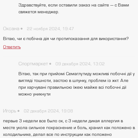
Здравствуйте, если оставили заказ на сайте — с Вами
свяжется менеджер.
Оксана
22 ноября 2024, 19:47
Вітаю, чи є побічна дія чи протипоказання для використання?
Ответить
Спортмаркет
09 декабря 2024, 13:02
Вітаю, так при прийомі Семаглутиду можливі побочні дії у
вигляді тошноти, застою в шлунку, проблем із жкт. Але
при харчувані правильною їжею майже всі побочні дії
можно уникнути
Игорь
02 декабря 2024, 19:08
первые 3 недели все было ок, с 3 недели дикая аллергия в
месте укола сильное покраснение и боль, хранил как положено в
холодильнике, делал все по инструкции как положено