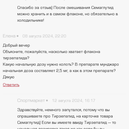
Спасибо за отзыв) После смешивания Семаглутид
можно хранить и в самом флаконе, но обязательно в
холодильнике!
Елена
08 августа 2024, 22:20
Добрый вечер
Объясните, пожалуйста, насколько хватает флакона
тирзепатида?
Какую начальную дозу нужно колоть? В препарате мунджаро
начальная доза составляет 2,5 мг, а как в этом препарате?
Дякую
Ответить
Спортмаркет
12 августа 2024, 16:17
Здравствуйте, немного запутался, потому что вы
спрашиваете про Тирзепатид, на карточке товара
Семаглутид) Если вы имеете ввиду Тирзепатид — то
начальная дозировка такая же как если бы вы