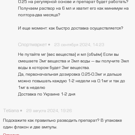
0.25 на регулярной основе и препарат будет работать?
Получаем раствор на 6 мл и хватит его как минимум на
полтора-два месяца?
И еще момент: как быстро доставка осуществляется?
Спортмаркет
23 сентября 2024, 14:23
Не путайте мг (вес вещества) и мл (объём) Если вы
смешаете 3мг вещества и 3мл воды — вы получите 3мл
воды в котором будет 3мг вещества.
Да, первоначальная дозировка 0.25-0.3мг и дальше
можно повышать каждую 1-2 недели на 0.1мг и так до
1мг в неделю
Доставка по Украине 1-2 дня
Tetiana
29 августа 2024, 19:26
Подскажите как правильно разводить препарат? В упаковке
один флакон и две ампулы.