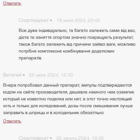
Ответить
Спортмаркет
18 июля 2024, 23:42
Все дуже індивідуально, та багато залежить саме від вас,
дієта та заняття спортом значно покращують результат,
також багато залежить від причини зайвоі ваги, можливо
потрібне комплексне комбінування додаткових
препаратів
Виталий
26 июля 2024, 12:39
Вчера попробовал данный препарат, ампулы подтверждаются
кодом на сайте производителя, дешевле намного чем оземпик
который не известно поделка или нет, а этот точно настоящий
хоть и только для иследований, дозы после смешивания лучше
заправить в шприцы и в холодильник обязатльно.
Ответить
Спортмаркет
06 августа 2024, 18:36