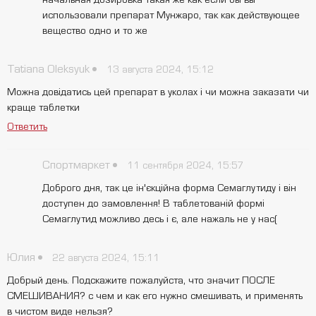
использовали препарат Мунжаро, так как действующее
вещество одно и то же
Tatiana Oleksyuk
13 августа 2024, 15:12
Можна довідатись цей препарат в уколах і чи можна заказати чи
краще таблетки
Ответить
Спортмаркет
11 сентября 2024, 15:57
Доброго дня, так це ін'єкційна форма Семаглутиду і він
доступен до замовлення! В таблетованій формі
Семаглутид можливо десь і є, але нажаль не у нас(
Юлия
22 августа 2024, 15:11
Добрый день. Подскажите пожалуйста, что значит ПОСЛЕ
СМЕШИВАНИЯ? с чем и как его нужно смешивать, и применять
в чистом виде нельзя?