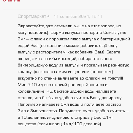
Ответить
Спортмаркет
11 сентября 2024, 16:11
Здравствуйте, уже отвечали выше на этот вопрос, но
могу повторить): форма выпуска препарата Семаглутид
3мг — флакон с порошком плюс ампула с бактерицидной
водой 2мл (по желанию можем добавить ещё одну
ампулу с растворителем, как добавили Вам). Берёте
шприц 5мл для в/м инъекций, набираете в него
бактерицидную воду из ампулы и прокалывая резиновую
крышку флакона с самим веществом (порошком)
аккуратно по стенке выливаете во флакон, не трясти!!!
Мин 5-10 и у вас готовый раствор. Хранится в
холодильнике. P.S. бактерицидной воды наливаете
столько, что бы было удобно считать Вашу дозировку.
Например наливаете 3мл воды и получаете раствор
3мл с 3мг вещества. Получается очень удобно считать —
в 10 делениях инсулинового шприца у Вас 0.1мг
вещества (если шприц 1мл/100 делений)