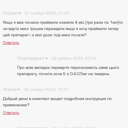
Оксанп
07 октября 2024, 01:06
Якщо я вже почала приймати оземпік 4 міс (три рази по 1мл)то
чи варто мені трошки переждати якщо я хочу приймати тепер
цей препарат і з якої дози тоді мені почати?
Ответить
Спортмаркет
08 октября 2024, 23:54
Про всяк випадок перевірте переносимість саме цього
препарату, почніть хоча б з 0.4-0.5мг на тиждень.
Жанна
09 октября 2024, 18:47
Добрый день! в комплект входит подробная инструкция по
применению?
Ответить