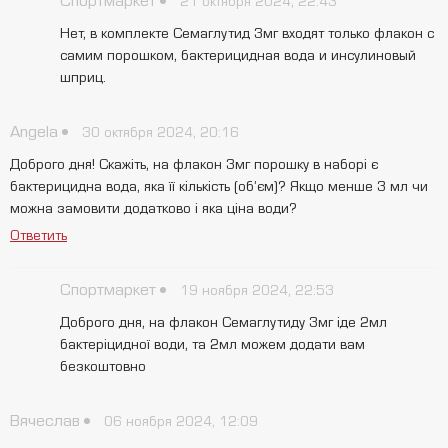
Спортмаркет
21 октября 2024, 22:43
Нет, в комплекте Семаглутид 3мг входят только флакон с
самим порошком, бактерицидная вода и инсулиновый
шприц.
Angela
30 октября 2024, 20:16
Доброго дня! Скажіть, на флакон 3мг порошку в наборі є
бактерицидна вода, яка її кількість (обʼєм)? Якщо менше 3 мл чи
можна замовити додатково і яка ціна води?
Ответить
Спортмаркет
19 ноября 2024, 22:53
Доброго дня, на флакон Семаглутиду 3мг іде 2мл
бактеріцидної води, та 2мл можем додати вам
безкоштовно
Вячеслав
06 ноября 2024, 12:09