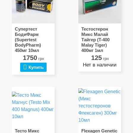
Супертест
Тестостерон
БодиФарм
Микс Малай
(Supertest
Тайгер (T-400
BodyPharm)
Malay Tiger)
450мг 10мл
400мг 1мл
1750
125
грн
грн
Нет в наличии
Купить
Тесто Микс
Flexagen Genetic