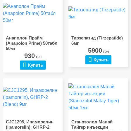
Анаполон Прайм
Тирзепатид (Tirzepatide)
(Anapolon Prime) 50табл
6мг
50мг
5900
грн
930
грн
Купить
Купить
CJC1295, Ипаморелин
Станозолол Малай
(Ipamorelin), GHRP-2
Тайгер инъекции