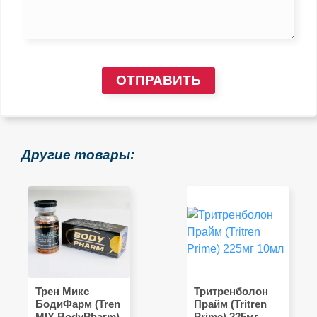
ОТПРАВИТЬ
Другие товары:
Трен Микс
Тритренболон
БодиФарм (Tren
Прайм (Tritren
MIX BodyPharm)
Prime) 225мг