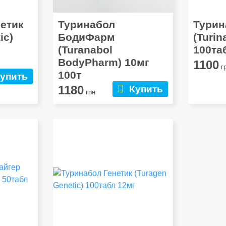
етик
Туринабол
Турин
ic)
БодиФарм
(Turi
(Turanabol
100та
BodyPharm) 10мг
1100
г
100т
упить
1180
Купить
грн