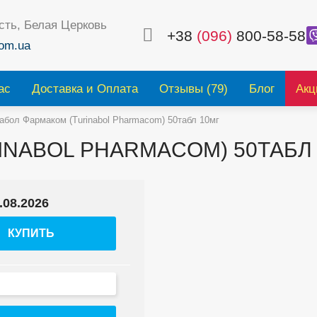
сть, Белая Церковь
+38
(096)
800-58-58
om.ua
ас
Доставка и Оплата
Отзывы (79)
Блог
Акц
абол Фармаком (Turinabol Pharmacom) 50табл 10мг
INABOL PHARMACOM) 50ТАБЛ
.08.2026
КУПИТЬ