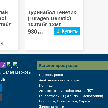
лай
Туринабол Генетик
bol
(Turagen Genetic)
0табл
100табл 12мг
930
Купить
грн
ии
Каталог продукции:
ь, Белая Церковь
Гормоны роста
.ua
Анаболические стероиды
Пептиды
Антиэстрогены, каберголин и ПКТ
Гонадотропины (ХГЧ, ФСГ, менотропин)
Ноотропы, Прогормоны, Сармы
Жиросжигатели