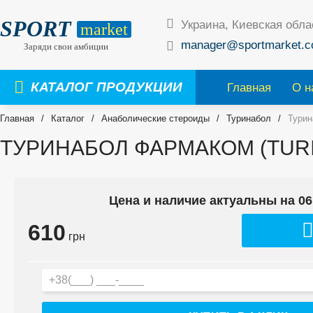
SPORT
Украина, Киевская обла
market
manager@sportmarket.c
Заряди свои амбиции
КАТАЛОГ ПРОДУКЦИИ
Главная
О н
Главная
/
Каталог
/
Анаболические стероиды
/
Туринабол
/
Турин
ТУРИНАБОЛ ФАРМАКОМ (TUR
Цена и наличие актуальны на 06
610
грн