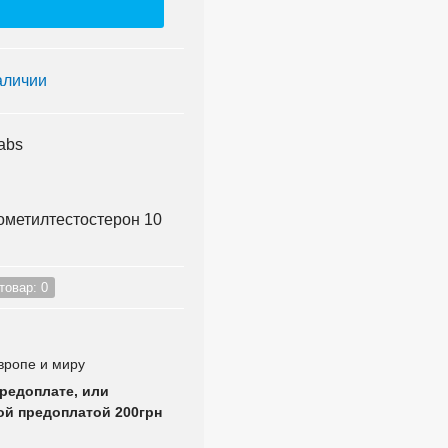
аличии
abs
ометилтестостерон 10
товар: 0
вропе и миру
редоплате, или
й предоплатой 200грн