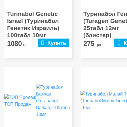
Turinabol Genetic
Туринабол Ген
Israel (Туринабол
(Turagen Genet
Генетик Израиль)
25табл 12мг
100табл 10мг
(блистер)
1080
275
Купить
К
грн
грн
ТОП Продаж