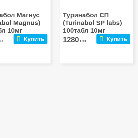
абол Магнус
Туринабол СП
nabol Magnus)
(Turinabol SP labs)
бл 10мг
100табл 10мг
1280
Купить
Купить
рн
грн