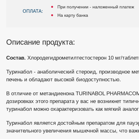
При получении - наложенный платеж
ОПЛАТА:
На карту банка
Описание продукта:
Состав.
Хлородегидрометилтестостерон 10 мг/табле
Туринабол - анаболический стероид, производное ме
печень и обладают высокой биодоступностью.
В отличие от метандиенона TURINABOL PHARMACOM н
дозировках этого препарата у вас не возникнет типич
туринабол можно охарактеризовать как мягкий анало
Туринабол является достойным препаратом для пауэр
значительного увеличения мышечной массы, что важн