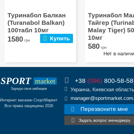
Туринабол Балкан
Туринабол Ма
(Turanabol Balkan)
Тайгер (Turina
100табл 10мг
Malay Tiger) 5
10мг
1580
Купить
грн
580
грн
Нет в налич
SPORT
+38
(096)
800-58-58
market
Заряди свои амбиции
Украина, Киевская област
manager@sportmarket.com
Интернет магазин СпортМаркет
Все права защищены 2026
Перезвоните мне
Задать вопрос менеджеру