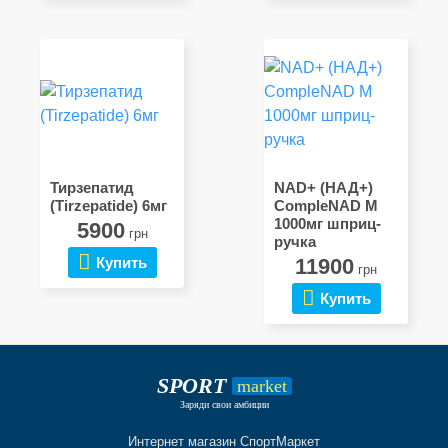
Тирзепатид
NAD+ (НАД+)
(Tirzepatide) 6мг
CompleNAD M
1000мг шприц-
5900
грн
ручка
Купить
11900
грн
Купить
SPORT
market
Заряди свои амбиции
Интернет магазин СпортМаркет