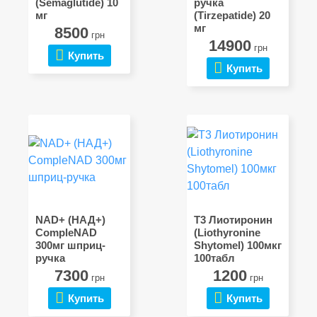
(Semaglutide) 10
ручка
мг
(Tirzepatide) 20
мг
8500
грн
14900
грн
Купить
Купить
NAD+ (НАД+)
Т3 Лиотиронин
CompleNAD
(Liothyronine
300мг шприц-
Shytomel) 100мкг
ручка
100табл
7300
1200
грн
грн
Купить
Купить