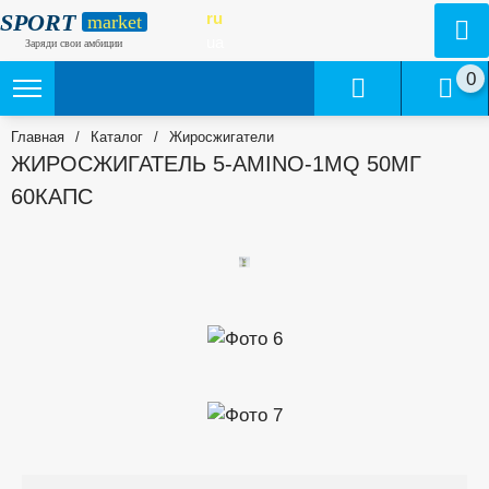
SPORT
ru
market
ua
Заряди свои амбиции
0
Главная
/
Каталог
/
Жиросжигатели
ЖИРОСЖИГАТЕЛЬ 5-AMINO-1MQ 50МГ
60КАПС