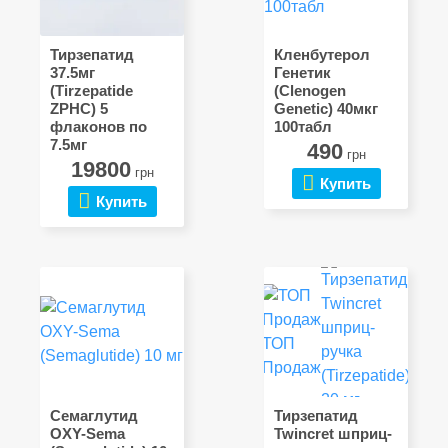
Тирзепатид
Кленбутерол
37.5мг
Генетик
(Tirzepatide
(Clenogen
ZPHC) 5
Genetic) 40мкг
флаконов по
100табл
7.5мг
490
грн
19800
грн
Купить
Купить
ТОП
Продаж
Семаглутид
Тирзепатид
OXY-Sema
Twincret шприц-