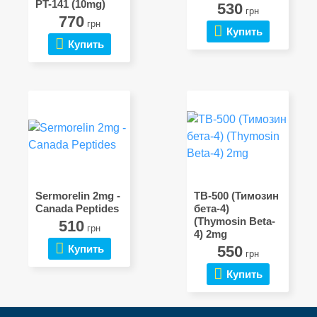
PT-141 (10mg)
530
грн
770
грн
Купить
Купить
Sermorelin 2mg -
TB-500 (Тимозин
Canada Peptides
бета-4)
(Thymosin Beta-
510
грн
4) 2mg
Купить
550
грн
Купить